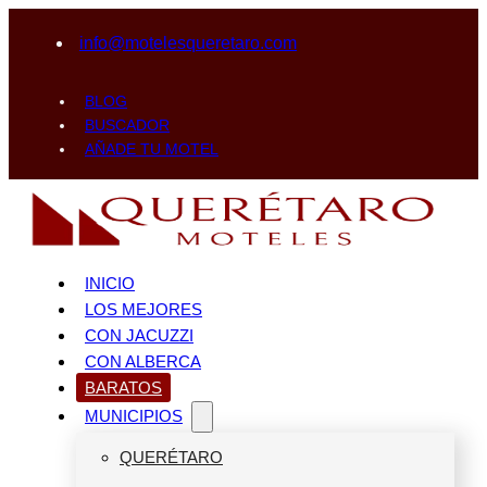
info@motelesqueretaro.com
BLOG
BUSCADOR
AÑADE TU MOTEL
INICIO
LOS MEJORES
CON JACUZZI
CON ALBERCA
BARATOS
MUNICIPIOS
QUERÉTARO