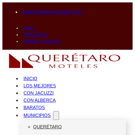
info@motelesqueretaro.com
BLOG
BUSCADOR
AÑADE TU MOTEL
INICIO
LOS MEJORES
CON JACUZZI
CON ALBERCA
BARATOS
MUNICIPIOS
QUERÉTARO