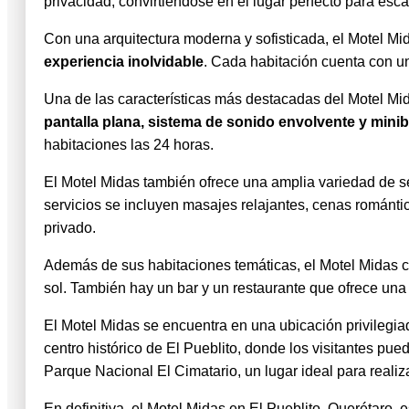
privacidad, convirtiéndose en el lugar perfecto para esca
Con una arquitectura moderna y sofisticada, el Motel M
experiencia inolvidable
. Cada habitación cuenta con u
Una de las características más destacadas del Motel Mi
pantalla plana, sistema de sonido envolvente y minib
habitaciones las 24 horas.
El Motel Midas también ofrece una amplia variedad de se
servicios se incluyen masajes relajantes, cenas románti
privado.
Además de sus habitaciones temáticas, el Motel Midas cue
sol. También hay un bar y un restaurante que ofrece una 
El Motel Midas se encuentra en una ubicación privilegiad
centro histórico de El Pueblito, donde los visitantes pued
Parque Nacional El Cimatario, un lugar ideal para realiza
En definitiva, el Motel Midas en El Pueblito, Querétaro,