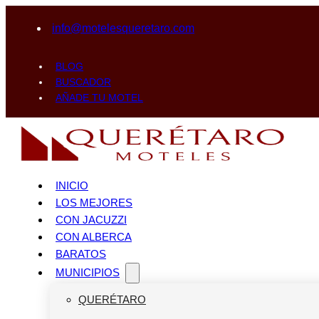
info@motelesqueretaro.com
BLOG
BUSCADOR
AÑADE TU MOTEL
INICIO
LOS MEJORES
CON JACUZZI
CON ALBERCA
BARATOS
MUNICIPIOS
QUERÉTARO