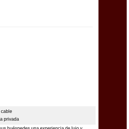
 cable
a privada
a sus huéspedes una experiencia de lujo y