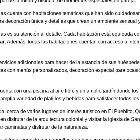
par de la rutina y disfrutar de momentos especiales en pareja.
idas cuenta con habitaciones temáticas que han sido cuidados
na decoración única y detalles que crean un ambiente sensual y
das es su atención al detalle. Cada habitación está equipada c
ar
. Además, todas las habitaciones cuentan con acceso a interne
rvicios adicionales para hacer de la estancia de sus huéspede
cas con menús personalizados, decoración especial para ocasio
nta con una piscina al aire libre y un amplio jardín donde los
amplia variedad de platillos y bebidas para satisfacer todos los
a, cerca de varios lugares de interés turístico en El Pueblito, 
en disfrutar de la arquitectura colonial y visitar la iglesia de 
r caminatas y disfrutar de la naturaleza.
 es el lugar perfecto para aquellos que buscan una experiencia d