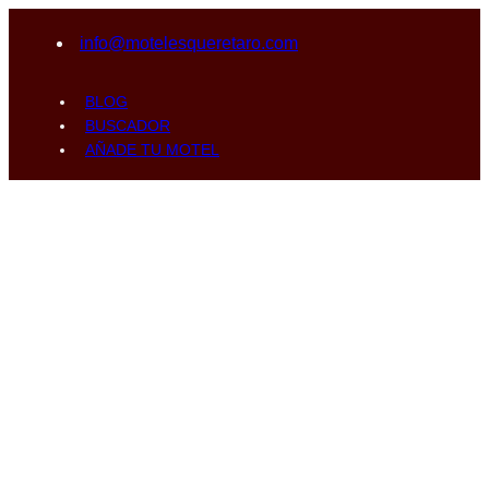
info@motelesqueretaro.com
BLOG
BUSCADOR
AÑADE TU MOTEL