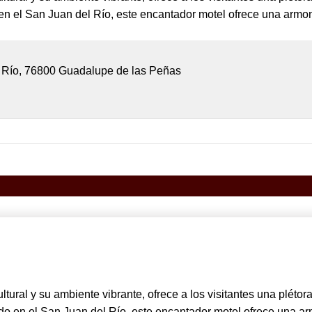
n el San Juan del Río, este encantador motel ofrece una armo
l Río, 76800 Guadalupe de las Peñas
tural y su ambiente vibrante, ofrece a los visitantes una plétor
do en el San Juan del Río, este encantador motel ofrece una a