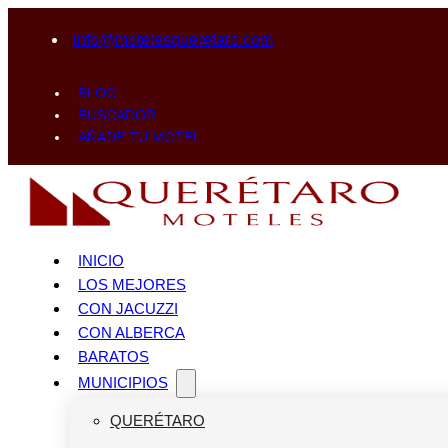
info@motelesqueretaro.com
BLOG
BUSCADOR
AÑADE TU MOTEL
INICIO
LOS MEJORES
CON JACUZZI
CON ALBERCA
BARATOS
MUNICIPIOS
QUERÉTARO