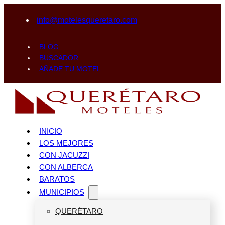
info@motelesqueretaro.com
BLOG
BUSCADOR
AÑADE TU MOTEL
INICIO
LOS MEJORES
CON JACUZZI
CON ALBERCA
BARATOS
MUNICIPIOS
QUERÉTARO