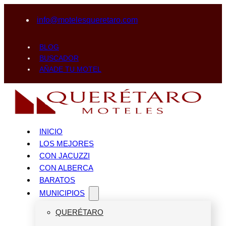
info@motelesqueretaro.com
BLOG
BUSCADOR
AÑADE TU MOTEL
INICIO
LOS MEJORES
CON JACUZZI
CON ALBERCA
BARATOS
MUNICIPIOS
QUERÉTARO