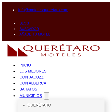
info@motelesqueretaro.com
BLOG
BUSCADOR
AÑADE TU MOTEL
INICIO
LOS MEJORES
CON JACUZZI
CON ALBERCA
BARATOS
MUNICIPIOS
QUERÉTARO